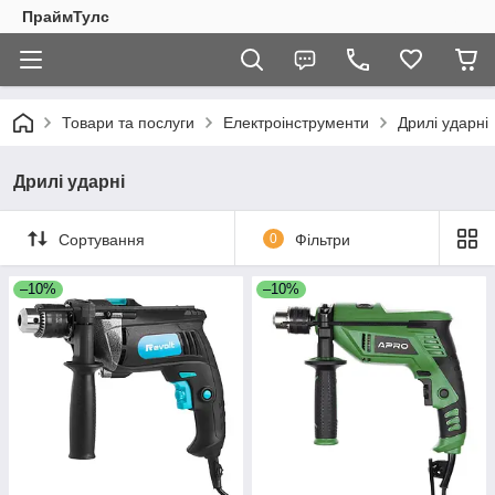
ПраймТулс
Товари та послуги
Електроінструменти
Дрилі ударні
Дрилі ударні
Сортування
0
Фільтри
–10%
–10%