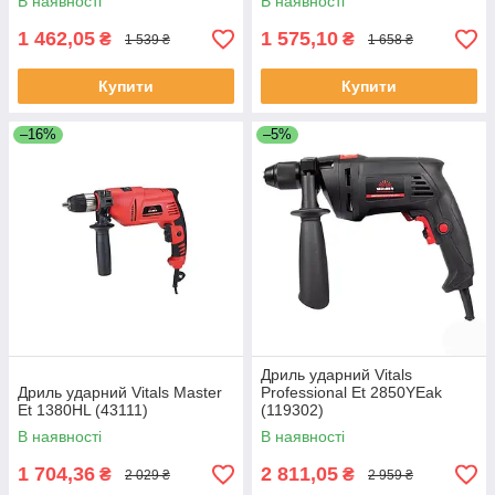
В наявності
В наявності
1 462,05
1 575,10
₴
₴
1 539 ₴
1 658 ₴
Купити
Купити
–16%
–5%
Дриль ударний Vitals
Дриль ударний Vitals Master
Professional Et 2850YEak
Et 1380HL (43111)
(119302)
В наявності
В наявності
1 704,36
2 811,05
₴
₴
2 029 ₴
2 959 ₴