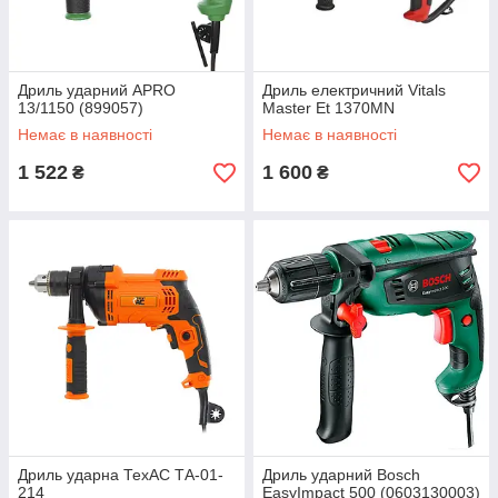
Дриль ударний APRO
Дриль електричний Vitals
13/1150 (899057)
Master Et 1370MN
Немає в наявності
Немає в наявності
1 522
1 600
₴
₴
Дриль ударна ТехАС ТА-01-
Дриль ударний Bosch
214
EasyImpact 500 (0603130003)