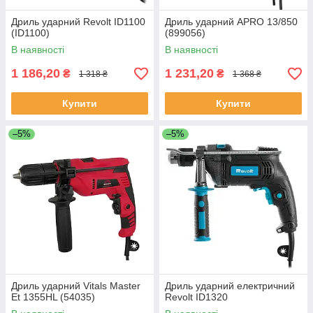
Дриль ударний Revolt ID1100
Дриль ударний APRO 13/850
(ID1100)
(899056)
В наявності
В наявності
1 186,20
1 231,20
₴
₴
1 318 ₴
1 368 ₴
Купити
Купити
–5%
–5%
Дриль ударний Vitals Master
Дриль ударний електричний
Et 1355HL (54035)
Revolt ID1320