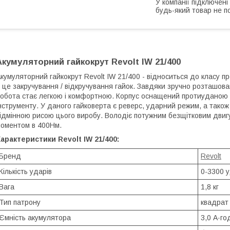
У компанії підключені
будь-який товар не п
Акумуляторний гайкокрут Revolt IW 21/400
кумуляторний гайкокрут Revolt IW 21/400 - відноситься до класу 
 це закручування / відкручування гайок. Завдяки зручно розташов
обота стає легкою і комфортною. Корпус оснащений протиуданою к
нструменту. У даного гайковерта є реверс, ударний режим, а також
ідмінною рисою цього виробу. Володіє потужним безщітковим двиг
оментом в 400Нм.
арактеристики Revolt IW 21/400:
Бренд
Revolt
Кількість ударів
0-3300 у
Вага
1,8 кг
Тип патрону
квадрат
Ємність акумулятора
3,0 А·го