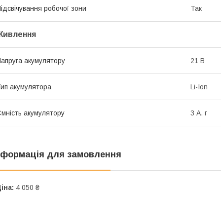
ідсвічування робочої зони
Так
Живлення
апруга акумулятору
21 В
ип акумулятора
Li-Ion
мність акумулятору
3 А. г
нформація для замовлення
іна:
4 050 ₴