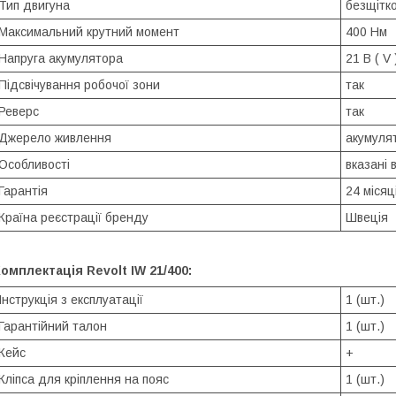
Тип двигуна
безщітк
Максимальний крутний момент
400 Нм
Напруга акумулятора
21 В ( V 
Підсвічування робочої зони
так
Реверс
так
Джерело живлення
акумуля
Особливості
вказані в
Гарантія
24 місяц
Країна реєстрації бренду
Швеція
омплектація Revolt IW 21/400:
Інструкція з експлуатації
1 (шт.)
Гарантійний талон
1 (шт.)
Кейс
+
Кліпса для кріплення на пояс
1 (шт.)