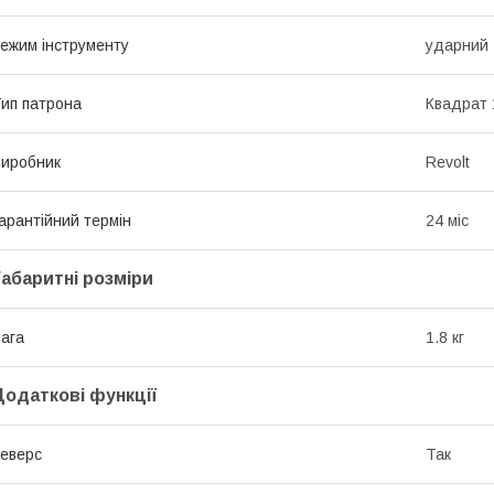
ежим інструменту
ударний
ип патрона
Квадрат 
иробник
Revolt
арантійний термін
24 міс
Габаритні розміри
ага
1.8 кг
Додаткові функції
еверс
Так