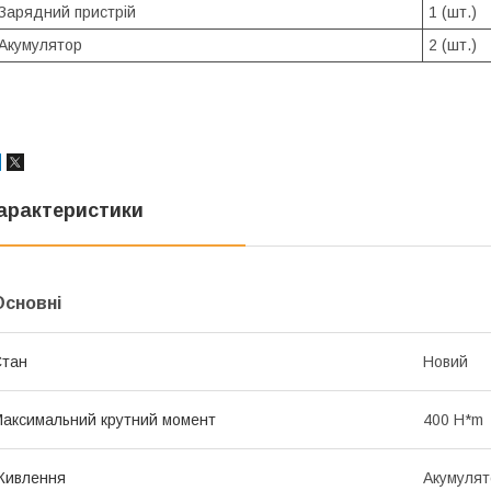
Зарядний пристрій
1 (шт.)
Акумулятор
2 (шт.)
арактеристики
Основні
Стан
Новий
аксимальний крутний момент
400 H*m
Живлення
Акумулят