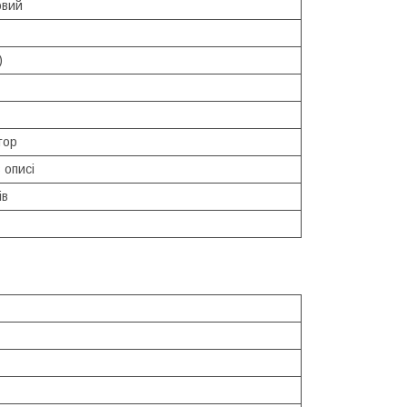
овий
)
тор
 описі
ів