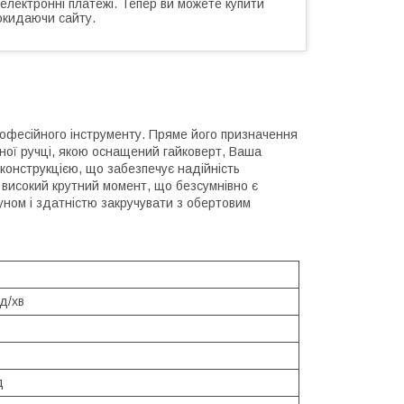
 електронні платежі. Тепер ви можете купити
окидаючи сайту.
професійного інструменту. Пряме його призначення
аної ручці, якою оснащений гайковерт, Ваша
онструкцією, що забезпечує надійність
 високий крутний момент, що безсумнівно є
уном і здатністю закручувати з обертовим
д/хв
д