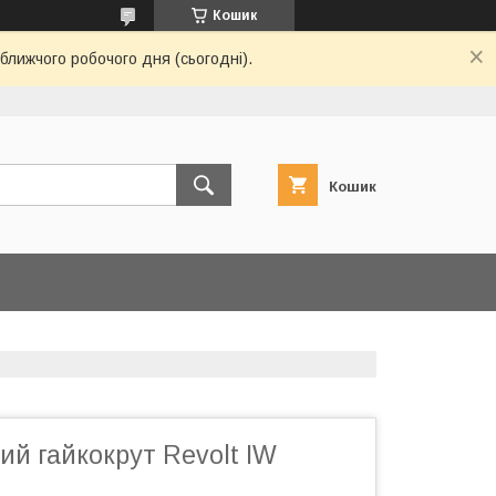
Кошик
ближчого робочого дня (сьогодні).
Кошик
й гайкокрут Revolt IW