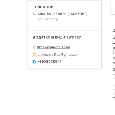
0939750993
+380 (68) 948-59-44
Адміністратор
А
–
https://primetools.if.ua
р
і
primetools.if.ua@gmail.com
в
+380689485944
м
Х