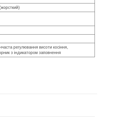
(жорсткий)
інчаста регулювання висоти косіння,
орник з індикатором заповнення