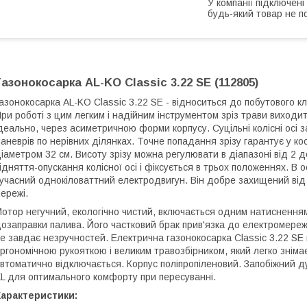
У компанії підключені
будь-який товар не п
Газонокосарка AL-KO Classic 3.22 SE (112805)
азонокосарка AL-KO Classic 3.22 SE - відноситься до побутового кл
ри роботі з цим легким і надійним інструментом зріз трави виходит
деально, через асиметричною форми корпусу. Суцільні колісні осі за
аневрів по нерівних ділянках. Точне попадання зрізу гарантує у кос
іаметром 32 см. Висоту зрізу можна регулювати в діапазоні від 2
ідняття-опускання колісної осі і фіксується в трьох положеннях. В 
учасний однокіловаттний електродвигун. Він добре захищений від п
ережі.
отор негучний, екологічно чистий, включається одним натисненням 
озаправки палива. Його частковий брак прив'язка до електромереж
е завдає незручностей. Електрична газонокосарка Classic 3.22 SE
ргономічною рукояткою і великим травозбірником, який легко зніма
втоматично відключається. Корпус поліпропіленовий. Запобіжний д
L для оптимального комфорту при пересуванні.
Характеристики: