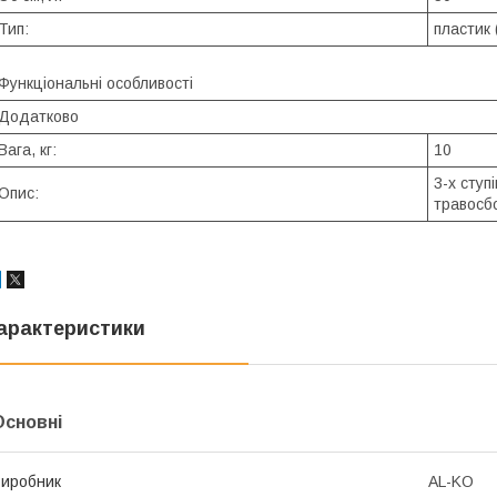
Тип:
пластик 
Функціональні особливості
Додатково
Вага, кг:
10
3-х ступ
Опис:
травосб
арактеристики
Основні
иробник
AL-KO