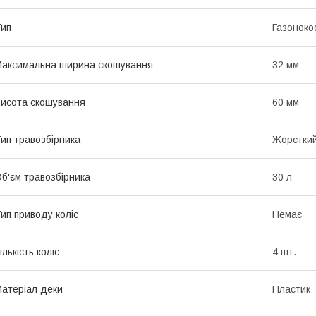
ип
Газоноко
аксимальна ширина скошування
32 мм
исота скошування
60 мм
ип травозбірника
Жорстки
б'єм травозбірника
30 л
ип приводу коліс
Немає
ількість коліс
4 шт.
атеріал деки
Пластик