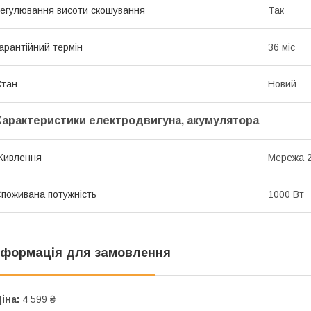
егулювання висоти скошування
Так
арантійний термін
36 міс
Стан
Новий
Характеристики електродвигуна, акумулятора
Живлення
Мережа 
поживана потужність
1000 Вт
нформація для замовлення
іна:
4 599 ₴