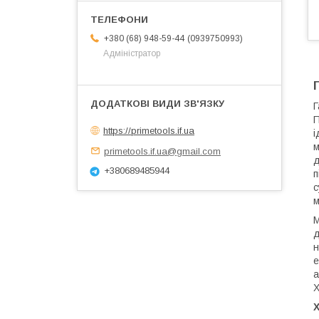
0939750993
+380 (68) 948-59-44
Адміністратор
Г
П
https://primetools.if.ua
і
м
primetools.if.ua@gmail.com
д
+380689485944
п
с
м
М
д
н
е
а
X