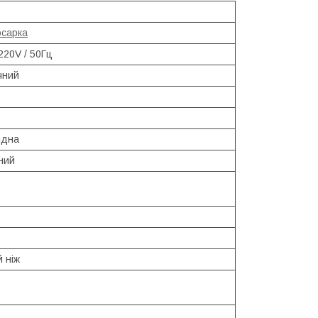
осарка
220V / 50Гц
чний
ідна
ний
 ніж