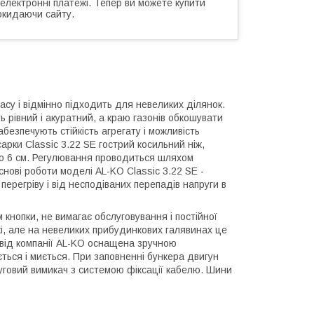
 електронні платежі. Тепер ви можете купити
окидаючи сайту.
асу і відмінно підходить для невеликих ділянок.
ь рівний і акуратний, а краю газонів обкошувати
безпечують стійкість агрегату і можливість
арки Classic 3.22 SE гострий косильний ніж,
 до 6 см. Регулювання проводиться шляхом
основі роботи моделі AL-KO Classic 3.22 SE -
ерегріву і від несподіваних перепадів напруги в
кнопки, не вимагає обслуговування і постійної
і, але на невеликих прибудинкових галявинах це
 від компанії AL-KO оснащена зручною
ється і миється. При заповненні бункера двигун
уговий вимикач з системою фіксації кабелю. Шини