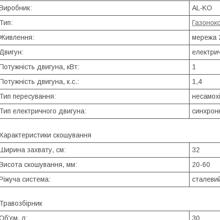
Виробник:
AL-KO
Тип:
Газонок
Живлення:
мережа 
Двигун:
електри
Потужність двигуна, кВт:
1
Потужність двигуна, к.с.:
1,4
Тип пересування:
несамох
Тип електричного двигуна:
синхрон
Характеристики скошування
Ширина захвату, см:
32
Висота скошування, мм:
20-60
Ріжуча система:
сталевий
Травозбірник
Об'єм, л:
30