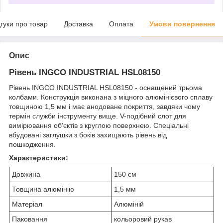
дгуки про товар
Доставка
Оплата
Умови повернення
Опис
Рівень INGCO INDUSTRIAL HSL08150
Рівень INGCO INDUSTRIAL HSL08150 - оснащений трьома
колбами. Конструкція виконана з міцного алюмінієвого сплаву
товщиною 1,5 мм і має анодоване покриття, завдяки чому
термін служби інструменту вище. V-подібний слот для
вимірювання об'єктів з круглою поверхнею. Спеціальні
вбудовані заглушки з боків захищають рівень від
пошкодження.
Характеристики:
Довжина
150 см
Товщина алюмінію
1,5 мм
Матеріал
Алюміній
Паковання
кольоровий рукав