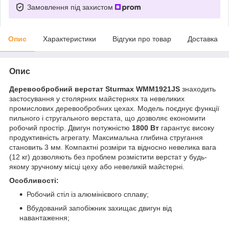
Замовлення під захистом
Опис
Характеристики
Відгуки про товар
Доставка
Опис
Деревообробний верстат Sturmax WMM1921JS
знаходить
застосування у столярних майстернях та невеликих
промислових деревообробних цехах. Модель поєднує функції
пильного і стругального верстата, що дозволяє економити
робочий простір. Двигун потужністю
1800 Вт
гарантує високу
продуктивність агрегату. Максимальна глибина стругання
становить 3 мм. Компактні розміри та відносно невелика вага
(12 кг) дозволяють без проблем розмістити верстат у будь-
якому зручному місці цеху або невеликій майстерні.
Особливості:
Робочий стіл із алюмінієвого сплаву;
Вбудований запобіжник захищає двигун від
навантаження;