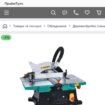
ПраймТулс
Товари та послуги
Обладнання
Деревообробні стан
–5%