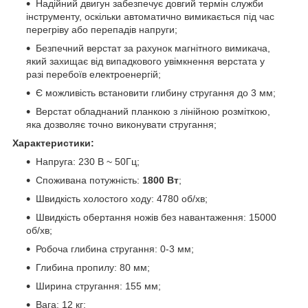
Надійний двигун забезпечує довгий термін служби
інструменту, оскільки автоматично вимикається під час
перегріву або перепадів напруги;
Безпечний верстат за рахунок магнітного вимикача,
який захищає від випадкового увімкнення верстата у
разі перебоїв електроенергій;
Є можливість встановити глибину стругання до 3 мм;
Верстат обладнаний планкою з лінійною розміткою,
яка дозволяє точно виконувати стругання;
Характеристики:
Напруга: 230 В ~ 50Гц;
Споживана потужність:
1800 Вт
;
Швидкість холостого ходу: 4780 об/хв;
Швидкість обертання ножів без навантаження: 15000
об/хв;
Робоча глибина стругання: 0-3 мм;
Глибина пропилу: 80 мм;
Ширина стругання: 155 мм;
Вага: 12 кг;